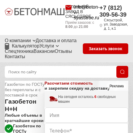
БЕТОННЫЙ
info@beton-
+7 (812)
ЗАВОД В
v-
309-56-39
СЯСЬСТРОЕ
syasstroe.ru
Сясьстрой,
Приём заказов: с
ул. Заводская,
8:00
до
21:00
д. 1, к.1
О компании
Доставка и оплата
Калькулятор
Услуги
Заказать звонок
Спецтехника
Вакансии
Отзывы
Контакты
Рассчитаем стоимость
Газобетон по ГОСТу
Реклама
и закрепим скидку на доставку
без переплаты и с
поставкой в срок
На сегодня осталось
6
свободных
Газобетон
машин
H+H
Любые объемы в
кратчайшие сроки
Газобетон по
ГОСТу