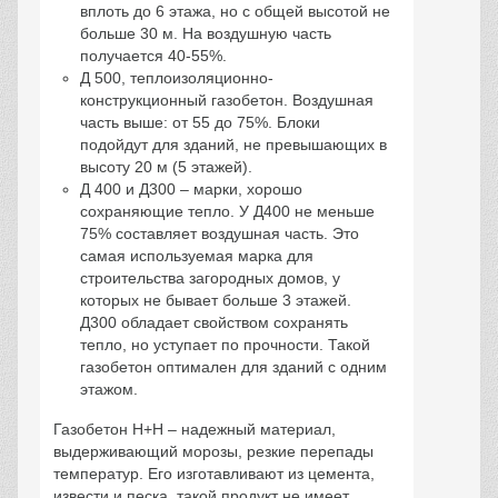
вплоть до 6 этажа, но с общей высотой не
больше 30 м. На воздушную часть
получается 40-55%.
Д 500, теплоизоляционно-
конструкционный газобетон. Воздушная
часть выше: от 55 до 75%. Блоки
подойдут для зданий, не превышающих в
высоту 20 м (5 этажей).
Д 400 и Д300 – марки, хорошо
сохраняющие тепло. У Д400 не меньше
75% составляет воздушная часть. Это
самая используемая марка для
строительства загородных домов, у
которых не бывает больше 3 этажей.
Д300 обладает свойством сохранять
тепло, но уступает по прочности. Такой
газобетон оптимален для зданий с одним
этажом.
Газобетон Н+Н – надежный материал,
выдерживающий морозы, резкие перепады
температур. Его изготавливают из цемента,
извести и песка, такой продукт не имеет