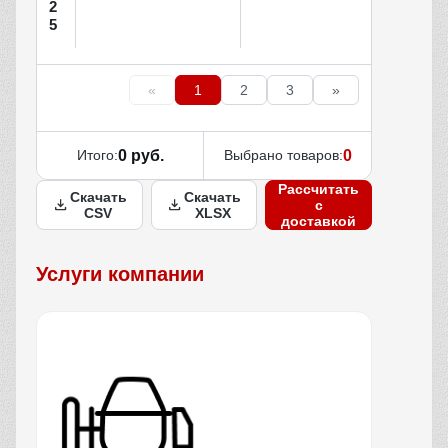
2
5
«
1
2
3
»
Итого:
0 руб.
Выбрано товаров:
0
Рассчитать
Скачать
Скачать
с
CSV
XLSX
доставкой
Услуги компании