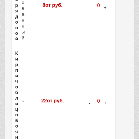
о
р
8от руб.
в
я
а
д
н
о
н
в
ы
о
й
й
К
и
р
п
и
ч
о
б
л
22от руб.
-
и
ц
о
в
о
ч
н