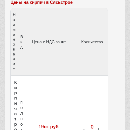
Цены на кирпич в Сясьстрое
Н
а
и
м
е
В
н
и
Цена с НДС за шт.
Количество
о
д
в
а
н
и
е
К
и
р
п
п
и
о
ч
л
с
н
т
р
о
19от руб.
о
т