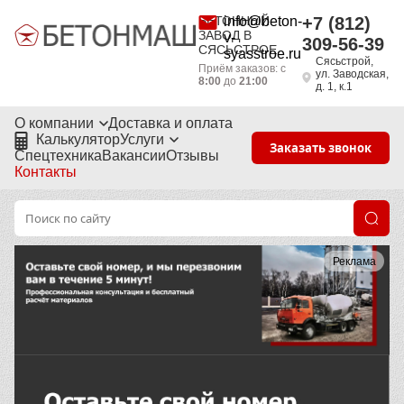
БЕТОННЫЙ
info@beton-
+7 (812)
ЗАВОД В
v-
309-56-39
СЯСЬСТРОЕ
syasstroe.ru
Сясьстрой,
Приём заказов: с
ул. Заводская,
8:00
до
21:00
д. 1, к.1
О компании
Доставка и оплата
Калькулятор
Услуги
Заказать звонок
Спецтехника
Вакансии
Отзывы
Контакты
Реклама