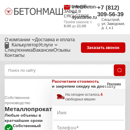
БЕТОННЫЙ
info@beton-
+7 (812)
ЗАВОД В
v-
309-56-39
СЯСЬСТРОЕ
syasstroe.ru
Сясьстрой,
Приём заказов: с
ул. Заводская,
8:00
до
21:00
д. 1, к.1
О компании
Доставка и оплата
Калькулятор
Услуги
Заказать звонок
Спецтехника
Вакансии
Отзывы
Контакты
Рассчитаем стоимость
Реклама
и закрепим скидку на доставку
На сегодня осталось
6
Собственное
свободных машин
производство
Металлопрокат
Любые объемы в
кратчайшие сроки
Собственный