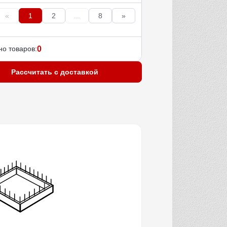
«
1
2
...
8
»
о товаров:
0
Рассчитать с доставкой