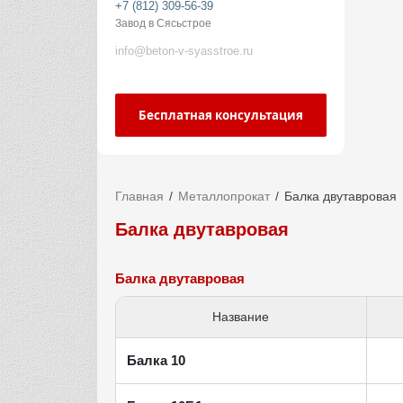
+7 (812) 309-56-39
Завод в Сясьстрое
info@beton-v-syasstroe.ru
Бесплатная консультация
Главная
Металлопрокат
Балка двутавровая
Балка двутавровая
Балка двутавровая
Название
Балка 10