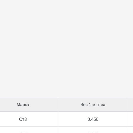
Марка
Вес 1 м.п. за
Ст3
9.456