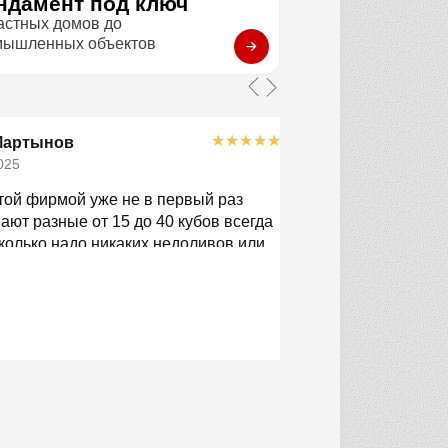
ндамент под ключ
астных домов до
мышленных объектов
★
★
★
★
★
Мартынов
Филиппов 
025
23.11.2025
той фирмой уже не в первый раз
В этот раз везли 
ют разные от 15 до 40 кубов всегда
чётко по времени
колько надо никаких недоливов или
детали, помогли с
стабильность!