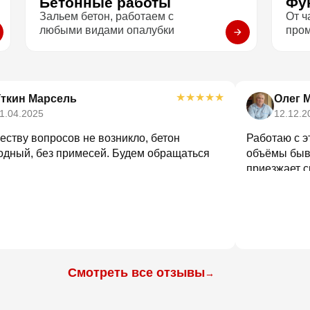
Бетонные работы
Фу
Зальем бетон, работаем с
От ч
любыми видами опалубки
про
★
★
★
★
★
Уткин Марсель
Олег 
1.04.2025
12.12.2
еству вопросов не возникло, бетон
Работаю с э
одный, без примесей. Будем обращаться
объёмы быва
приезжает с
путаницы
Смотреть все отзывы
→