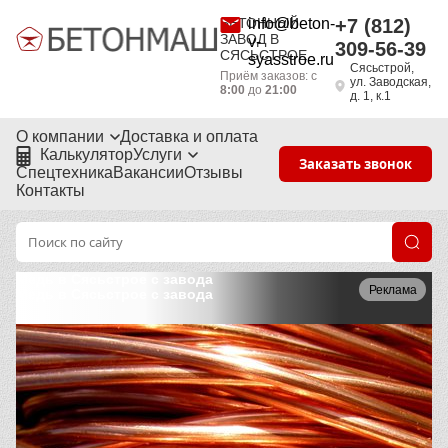
БЕТОННЫЙ
info@beton-
+7 (812)
ЗАВОД В
v-
309-56-39
СЯСЬСТРОЕ
syasstroe.ru
Сясьстрой,
Приём заказов: с
ул. Заводская,
8:00
до
21:00
д. 1, к.1
О компании
Доставка и оплата
Калькулятор
Услуги
Заказать звонок
Спецтехника
Вакансии
Отзывы
Контакты
Медь в Сясьстрое с завода
Реклама
Медь в Сясьстрое с завода