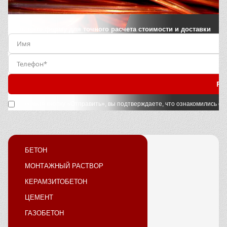
Заполните форму для точного расчета стоимости и доставки
Ра
Нажимая кнопку «Отправить», вы подтверждаете, что ознакомились с
у
БЕТОН
МОНТАЖНЫЙ РАСТВОР
КЕРАМЗИТОБЕТОН
ЦЕМЕНТ
ГАЗОБЕТОН