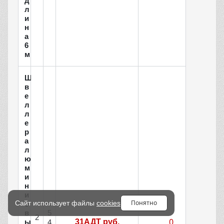
д
л
и
н
а
6
м
Ш
в
е
л
л
е
р
а
л
ю
м
и
н
и
Понятно
Сайт использует файлы
cookies
е
5
в
2
ы
31АДТ руб.
4