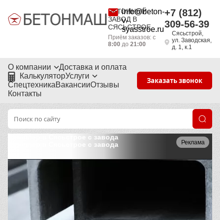
БЕТОННЫЙ
info@beton-
+7 (812)
ЗАВОД В
v-
309-56-39
СЯСЬСТРОЕ
syasstroe.ru
Сясьстрой,
Приём заказов: с
ул. Заводская,
8:00
до
21:00
д. 1, к.1
О компании
Доставка и оплата
Калькулятор
Услуги
Заказать звонок
Спецтехника
Вакансии
Отзывы
Контакты
Швеллер в Сясьстрое с завода
Реклама
Швеллер в Сясьстрое с завода