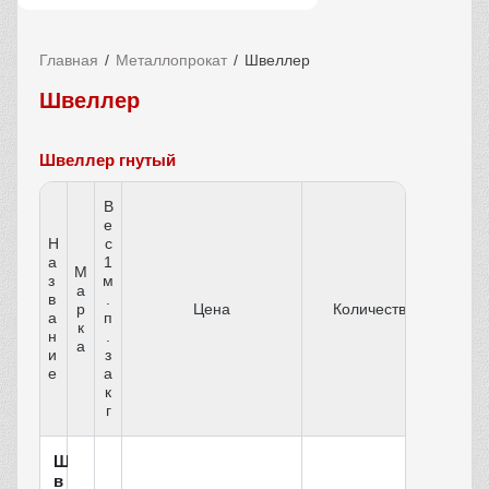
Главная
Металлопрокат
Швеллер
Швеллер
Швеллер гнутый
В
е
Н
с
а
1
М
з
м
а
в
.
р
Цена
Количество
а
п
к
н
.
а
и
з
е
а
к
г
Ш
в