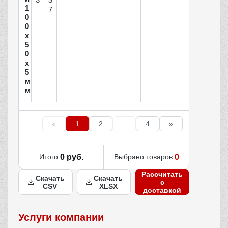
1
7
0
0
х
5
0
х
5
м
м
«
1
2
...
4
»
Итого:
0 руб.
Выбрано товаров:
0
Рассчитать
Скачать
Скачать
с
CSV
XLSX
доставкой
Услуги компании