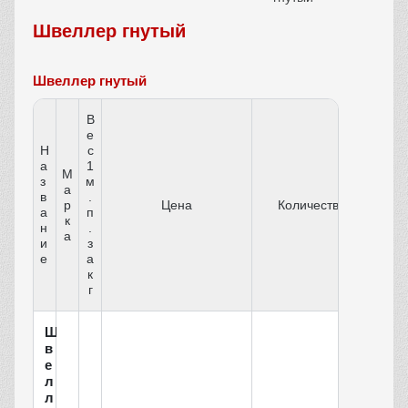
Швеллер гнутый
Швеллер гнутый
В
е
Н
с
а
1
М
з
м
а
в
.
р
Цена
Количество
а
п
к
н
.
а
и
з
е
а
к
г
Ш
в
е
л
л