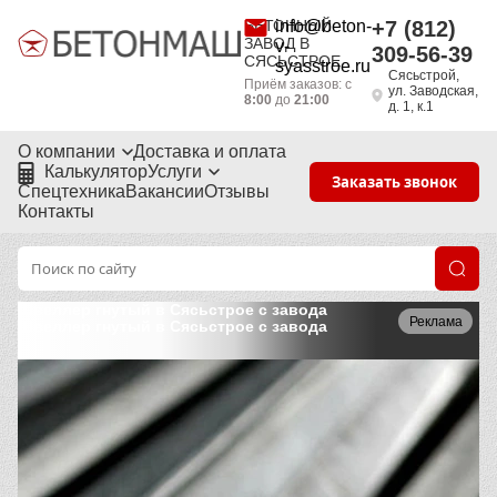
БЕТОННЫЙ
info@beton-
+7 (812)
ЗАВОД В
v-
309-56-39
СЯСЬСТРОЕ
syasstroe.ru
Сясьстрой,
Приём заказов: с
ул. Заводская,
8:00
до
21:00
д. 1, к.1
О компании
Доставка и оплата
Калькулятор
Услуги
Заказать звонок
Спецтехника
Вакансии
Отзывы
Контакты
Швеллер гнутый в Сясьстрое с завода
Реклама
Швеллер гнутый в Сясьстрое с завода