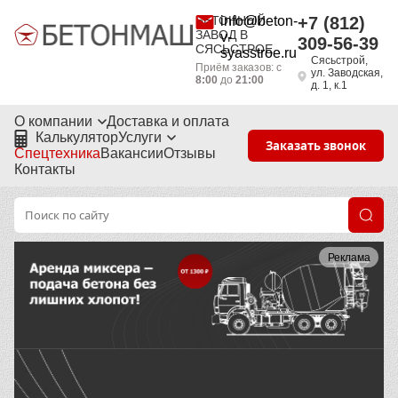
БЕТОННЫЙ
info@beton-
+7 (812)
ЗАВОД В
v-
309-56-39
СЯСЬСТРОЕ
syasstroe.ru
Сясьстрой,
Приём заказов: с
ул. Заводская,
8:00
до
21:00
д. 1, к.1
О компании
Доставка и оплата
Калькулятор
Услуги
Заказать звонок
Спецтехника
Вакансии
Отзывы
Контакты
Реклама