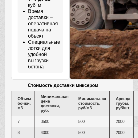
куб. м
Время
доставки –
оперативная
подача на
объект
Специальные
лотки для
удобной
выгрузки
бетона
Стоимость доставки миксером
Минимальная
Объем
Минимальная
Аренда
цена
бочки,
стоимость,
трубы,
доставки,
м3
руб/м3
руб/шт.
руб.
7
3500
500
2000
8
4000
500
2000