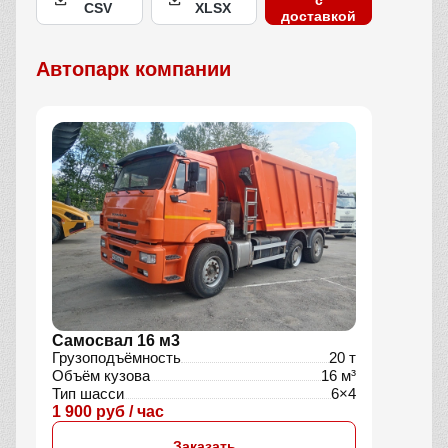
с
CSV
XLSX
доставкой
Автопарк компании
Самосвал 16 м3
Грузоподъёмность
20 т
Объём кузова
16 м³
Тип шасси
6×4
1 900 руб / час
Заказать