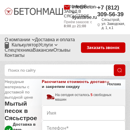
БЕТОННЫЙ
info@beton-
+7 (812)
ЗАВОД В
v-
309-56-39
СЯСЬСТРОЕ
syasstroe.ru
Сясьстрой,
Приём заказов: с
ул. Заводская,
8:00
до
21:00
д. 1, к.1
О компании
Доставка и оплата
Калькулятор
Услуги
Заказать звонок
Спецтехника
Вакансии
Отзывы
Контакты
Рассчитаем стоимость доставки
Нерудные
Реклама
и закрепим скидку
материалы с
доставкой по
На сегодня осталось
5
свободных
выгодной цене
машин
Мытый
песок в
Сясьстрое
Доставка в
день