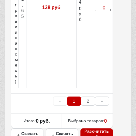
4
,
г
138 руб
р
р
6
у
а
5
б
в
и
й
н
а
я
с
м
е
с
ь
)
«
1
2
»
Итого:
0 руб.
Выбрано товаров:
0
Рассчитать
Скачать
Скачать