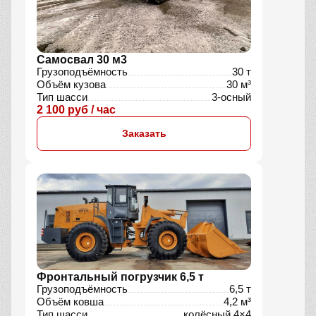
Самосвал 30 м3
Грузоподъёмность
30 т
Объём кузова
30 м³
Тип шасси
3-осный
2 100 руб / час
Заказать
Фронтальный погрузчик 6,5 т
Грузоподъёмность
6,5 т
Объём ковша
4,2 м³
Тип шасси
колёсный 4×4