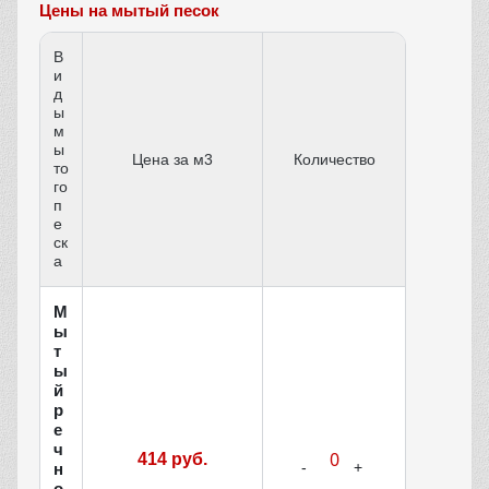
Цены на мытый песок
В
и
д
ы
м
ы
Цена за м3
Количество
то
го
п
е
ск
а
М
ы
т
ы
й
р
е
ч
414 руб.
н
о