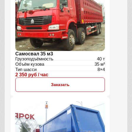
Самосвал 35 м3
Грузоподъёмность
40 т
Объём кузова
35 м³
Тип шасси
8×4
2 350 руб / час
Заказать