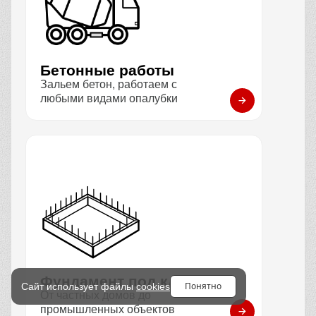
Бетонные работы
Зальем бетон, работаем с
любыми видами опалубки
Фундамент под ключ
Понятно
Сайт использует файлы
cookies
От частных домов до
промышленных объектов