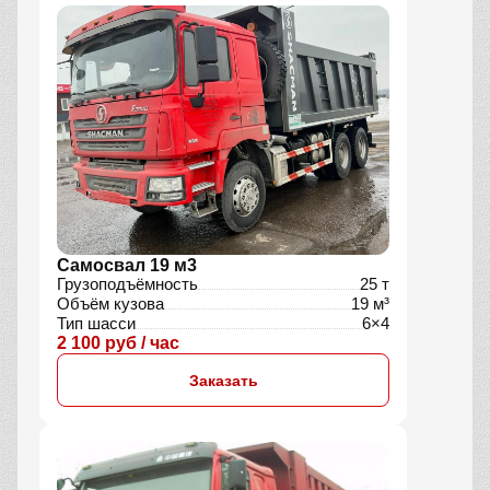
Самосвал 19 м3
Грузоподъёмность
25 т
Объём кузова
19 м³
Тип шасси
6×4
2 100 руб / час
Заказать