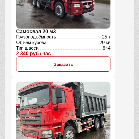
Самосвал 20 м3
Грузоподъёмность
25 т
Объём кузова
20 м³
Тип шасси
8×4
2 340 руб / час
Заказать