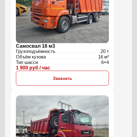
Самосвал 16 м3
Грузоподъёмность
20 т
Объём кузова
16 м³
Тип шасси
6×4
1 900 руб / час
Заказать