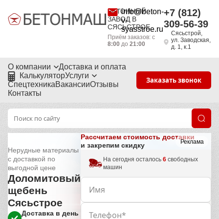
БЕТОННЫЙ
info@beton-
+7 (812)
ЗАВОД В
v-
309-56-39
СЯСЬСТРОЕ
syasstroe.ru
Сясьстрой,
Приём заказов: с
ул. Заводская,
8:00
до
21:00
д. 1, к.1
О компании
Доставка и оплата
Калькулятор
Услуги
Заказать звонок
Спецтехника
Вакансии
Отзывы
Контакты
Рассчитаем стоимость доставки
Реклама
и закрепим скидку
Нерудные материалы
с доставкой по
На сегодня осталось
6
свободных
машин
выгодной цене
Доломитовый
щебень
Сясьстрое
Доставка в день