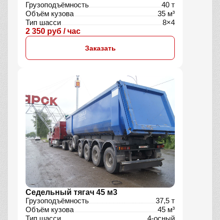
Грузоподъёмность
40 т
Объём кузова
35 м³
Тип шасси
8×4
2 350 руб / час
Заказать
Седельный тягач 45 м3
Грузоподъёмность
37,5 т
Объём кузова
45 м³
Тип шасси
4-осный