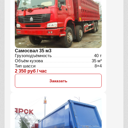
Самосвал 35 м3
Грузоподъёмность
40 т
Объём кузова
35 м³
Тип шасси
8×4
2 350 руб / час
Заказать