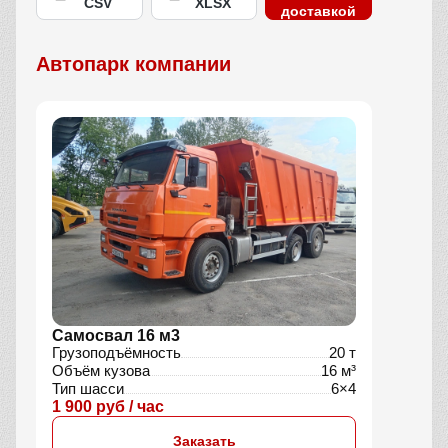
CSV
XLSX
доставкой
Автопарк компании
Самосвал 16 м3
Грузоподъёмность
20 т
Объём кузова
16 м³
Тип шасси
6×4
1 900 руб / час
Заказать