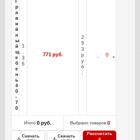
Г
р
а
в
и
й
н
2
ы
9
1
й
3
щ
.
771 руб.
р
е
3
у
б
6
б
е
.
н
ь
4
0
-
7
0
Итого:
0 руб.
Выбрано товаров:
0
Рассчитать
Скачать
Скачать
с