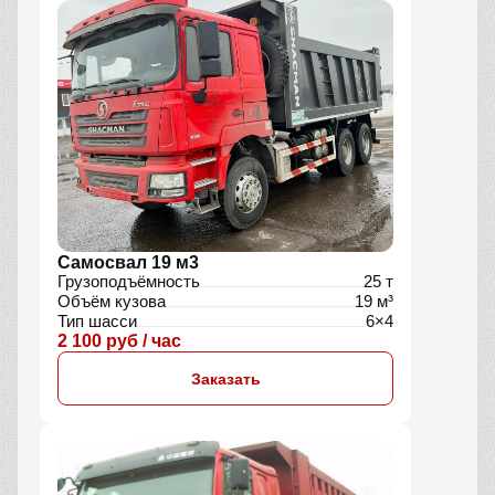
Самосвал 19 м3
Грузоподъёмность
25 т
Объём кузова
19 м³
Тип шасси
6×4
2 100 руб / час
Заказать