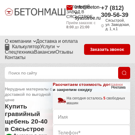
БЕТОННЫЙ
info@beton-
+7 (812)
ЗАВОД В
v-
309-56-39
СЯСЬСТРОЕ
syasstroe.ru
Сясьстрой,
Приём заказов: с
ул. Заводская,
8:00
до
21:00
д. 1, к.1
О компании
Доставка и оплата
Калькулятор
Услуги
Заказать звонок
Спецтехника
Вакансии
Отзывы
Контакты
Рассчитаем стоимость доставки
Реклама
Нерудные материалы с
и закрепим скидку
доставкой по выгодной
На сегодня осталось
5
свободных
цене
машин
Купить
гравийный
щебень 20-40
в Сясьстрое