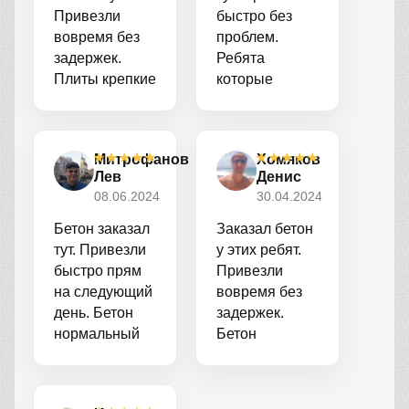
Привезли
быстро без
вовремя без
проблем.
задержек.
Ребята
Плиты крепкие
которые
качественные.
привезли
Ребята
помогли
помогли с
залить. Цена
★
★
★
★
★
★
★
★
★
★
Митрофанов
Хомяков
заливкой
нормальная
Лев
Денис
молодцы.
не дорого.
08.06.2024
30.04.2024
Бетон заказал
Заказал бетон
тут. Привезли
у этих ребят.
быстро прям
Привезли
на следующий
вовремя без
день. Бетон
задержек.
нормальный
Бетон
заливал
качественный
фундамент
залил
всё отлично
фундамент