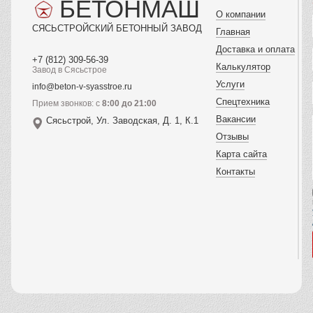
заливкой.
БЕТОНМАШ
О компании
Цена
СЯСЬСТРОЙСКИЙ БЕТОННЫЙ ЗАВОД
Главная
приемлемая
не
Доставка и оплата
+7 (812) 309-56-39
переплатил.
Калькулятор
Завод в Сясьстрое
Смесь была
Услуги
info@beton-v-syasstroe.ru
равномерной
Спецтехника
Прием звонков: с
8:00 до 21:00
легко
Вакансии
Сясьстрой, Ул. Заводская, Д. 1, К.1
укладывалась.
Отзывы
В общем
Карта сайта
остался
Контакты
доволен
сотрудничеств
ом.
Рекомендую
эту компанию
всем кто ищет
надежного
поставщика
бетона.