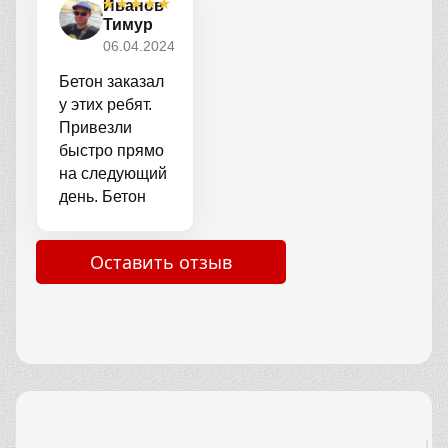
★
★
★
★
★
Иванов
получилось.
всё отлично
Тимур
Ребята
схватилось.
06.04.2024
которые
Водители
привезли
нормальные
Бетон заказал
помогли
помогли с
у этих ребят.
залить
заливкой.
Привезли
молодцы.
Цена
быстро прямо
Цена
приемлемая
на следующий
нормальная
не
день. Бетон
не дорого.
переплатил. В
оказался
общем
качественным
Оставить отзыв
остался
заливал
доволен
фундамент
всё
получилось
отлично.
Водители
нормальные
помогли с