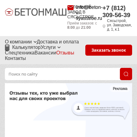
БЕТОННЫЙ
info@beton-
+7 (812)
ЗАВОД В
v-
309-56-39
СЯСЬСТРОЕ
syasstroe.ru
Сясьстрой,
Приём заказов: с
ул. Заводская,
8:00
до
21:00
д. 1, к.1
О компании
Доставка и оплата
Калькулятор
Услуги
Заказать звонок
Спецтехника
Вакансии
Отзывы
Контакты
Реклама