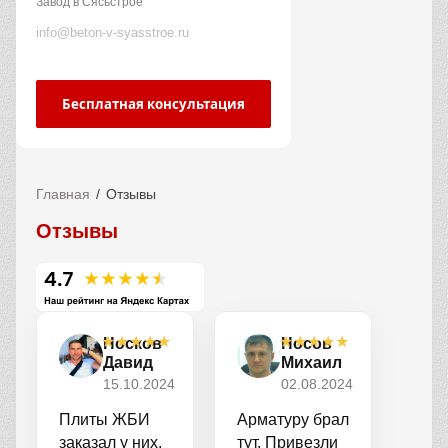
Завод в Сясьстрое
info@beton-v-syasstroe.ru
Бесплатная консультация
Главная
Отзывы
Отзывы
★
★
★
★
★
★
★
★
★
★
Носков
Носов
Давид
Михаил
15.10.2024
02.08.2024
Плиты ЖБИ
Арматуру брал
заказал у них.
тут. Привезли