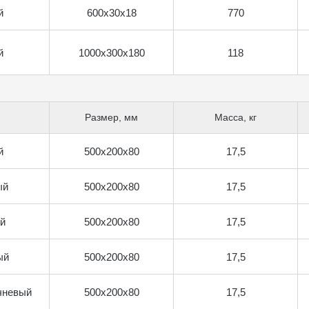
й
600х30х18
770
й
1000х300х180
118
Размер, мм
Масса, кг
й
500х200х80
17,5
ый
500х200х80
17,5
й
500х200х80
17,5
ый
500х200х80
17,5
чневый
500х200х80
17,5