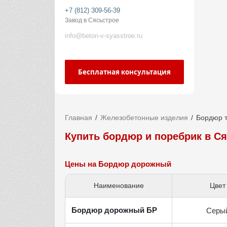
+7 (812) 309-56-39
Завод в Сясьстрое
info@beton-v-syasstroe.ru
Бесплатная консультация
Главная
Железобетонные изделия
Бордюр 
Купить бордюр и поребрик в С
Цены на Бордюр дорожный
Наименование
Цвет
Бордюр дорожный БР
Серы