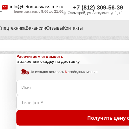
info@beton-v-syasstroe.ru
+7 (812) 309-56-39
Е
Приём заказов: с
8:00
до
21:00
Сясьстрой, ул. Заводская, д. 1, к.1
Спецтехника
Вакансии
Отзывы
Контакты
Рассчитаем стоимость
и закрепим скидку на доставку
На сегодня осталось
6
свободных машин
Получить цену 