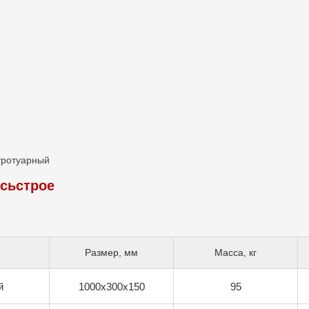
тротуарный
ясьстрое
Размер, мм
Масса, кг
й
1000х300х150
95