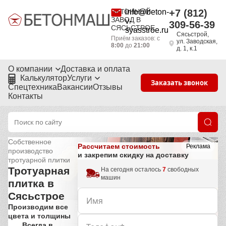
БЕТОННЫЙ
info@beton-
+7 (812)
ЗАВОД В
v-
309-56-39
СЯСЬСТРОЕ
syasstroe.ru
Сясьстрой,
Приём заказов: с
ул. Заводская,
8:00
до
21:00
д. 1, к.1
О компании
Доставка и оплата
Калькулятор
Услуги
Заказать звонок
Спецтехника
Вакансии
Отзывы
Контакты
Собственное
Рассчитаем стоимость
Реклама
производство
и закрепим скидку на доставку
тротуарной плитки
Тротуарная
На сегодня осталось
7
свободных
машин
плитка в
Сясьстрое
Производим все
цвета и толщины
Всегда в