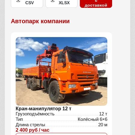
с
CSV
XLSX
доставкой
Автопарк компании
Кран-манипулятор 12 т
Грузоподъёмность
12 т
Тип
Колёсный 6×6
Длина стрелы
20 м
2 400 руб / час