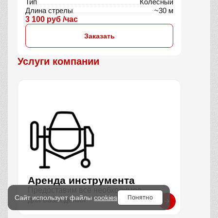
Тип
Колёсный
Длина стрелы
~30 м
3 100 руб /час
Заказать
Услуги компании
Аренда инструмента
Предоставим всё необходимое
Понятно
Сайт использует файлы
cookies
для возведения