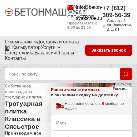
БЕТОННЫЙ
info@beton-
+7 (812)
ЗАВОД В
v-
309-56-39
СЯСЬСТРОЕ
syasstroe.ru
Сясьстрой,
Приём заказов: с
ул. Заводская,
8:00
до
21:00
д. 1, к.1
О компании
Доставка и оплата
Калькулятор
Услуги
Заказать звонок
Спецтехника
Вакансии
Отзывы
Контакты
Собственное
Реклама
Рассчитаем стоимость
производство
и закрепим скидку на доставку
тротуарной плитки
Тротуарная
На сегодня осталось
6
свободных
машин
плитка
Классика в
Сясьстрое
Производим все