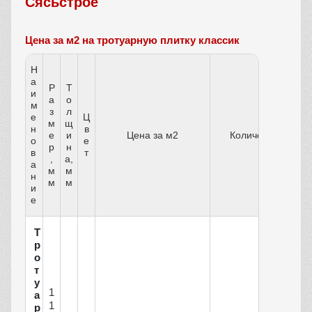
Сясьстрое
Цена за м2 на тротуарную плитку классик
Н
а
Р
Т
и
а
о
м
з
л
е
Ц
м
щ
н
в
е
и
Цена за м2
Количество
о
е
р
н
в
т
,
а,
а
м
м
н
м
м
и
е
Т
р
о
т
у
1
а
1
р