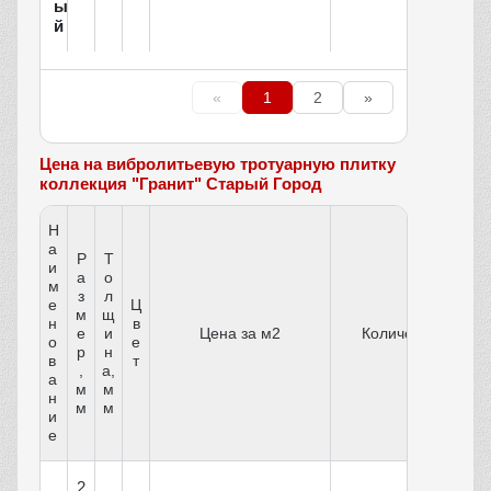
ы
й
«
1
2
»
Цена на вибролитьевую тротуарную плитку
коллекция "Гранит" Старый Город
Н
а
Р
Т
и
а
о
м
з
л
е
Ц
м
щ
н
в
е
и
Цена за м2
Количество
о
е
р
н
в
т
,
а,
а
м
м
н
м
м
и
е
2