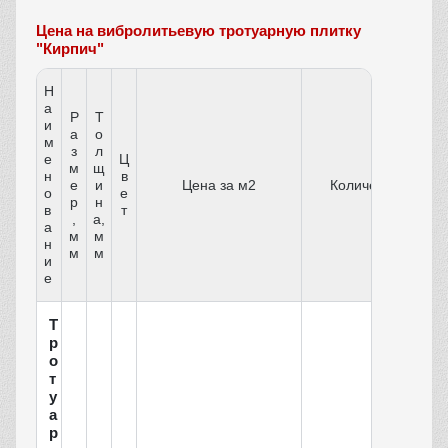
Цена на вибролитьевую тротуарную плитку
"Кирпич"
Н
а
Р
Т
и
а
о
м
з
л
е
Ц
м
щ
н
в
е
и
Цена за м2
Количество
о
е
р
н
в
т
,
а,
а
м
м
н
м
м
и
е
Т
р
о
т
у
а
р