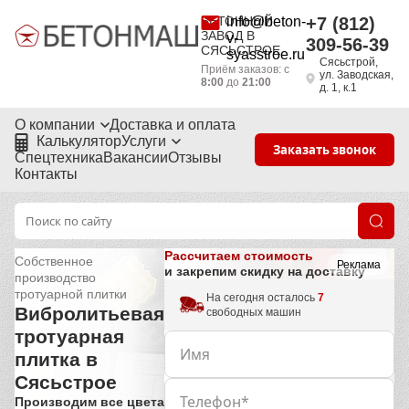
БЕТОННЫЙ
info@beton-
+7 (812)
ЗАВОД В
v-
309-56-39
СЯСЬСТРОЕ
syasstroe.ru
Сясьстрой,
Приём заказов: с
ул. Заводская,
8:00
до
21:00
д. 1, к.1
О компании
Доставка и оплата
Калькулятор
Услуги
Заказать звонок
Спецтехника
Вакансии
Отзывы
Контакты
Рассчитаем стоимость
Собственное
Реклама
и закрепим скидку на доставку
производство
тротуарной плитки
На сегодня осталось
7
Вибролитьевая
свободных машин
тротуарная
плитка в
Сясьстрое
Производим все цвета